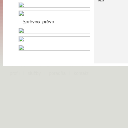
Text
profil
I
služby
I
poradňa
I
kontakt